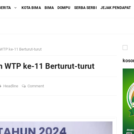
BERITA
KOTA BIMA
BIMA
DOMPU
SERBA SERBI
JEJAK PENDAPAT
 WTP ke-11 Berturut-turut
koso
ih WTP ke-11 Berturut-turut
Headline
Comment