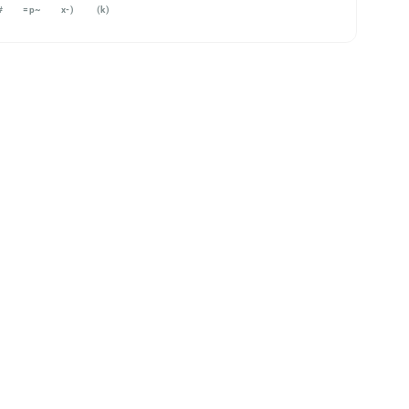
#
=p~
x-)
(k)