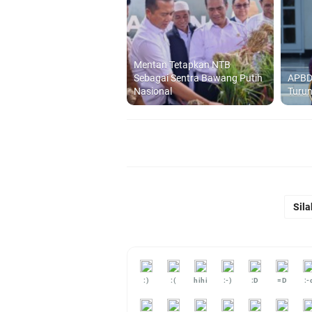
Mentan Tetapkan NTB
Sebagai Sentra Bawang Putih
APBD
Nasional
Turun
Sila
:)
:(
hihi
:-)
:D
=D
:-