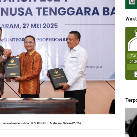
Wakt
Terp
n menera hasil audit dari BPK RI NTB di Mataram, Selasa (27/5)