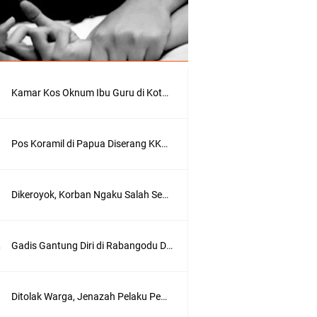
r
a
s
i
(
g
o
Kamar Kos Oknum Ibu Guru di Kota Bima Digrebek Suami, Ditemukan Kondom dan Pakaian Dalam
o
g
l
e
Pos Koramil di Papua Diserang KKB, 4 Prajurit Gugur, Satu Orang Asal Bima
)
B
Dikeroyok, Korban Ngaku Salah Seorang Pelaku Anak Pejabat di Kota Bima
i
m
a
N
Gadis Gantung Diri di Rabangodu Dikenal Siswi Cerdas dan Rajin Ibadah
e
w
s
.
Ditolak Warga, Jenazah Pelaku Pembacokan di Bolo Dimakamkan di Rabangodu Utara Kota Bima
i
d