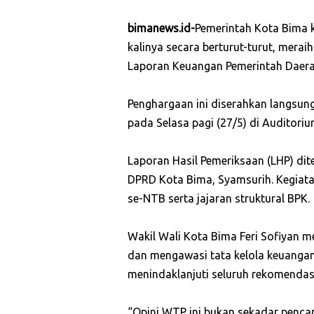
bimanews.id-
Pemerintah Kota Bima k
kalinya secara berturut-turut, merai
Laporan Keuangan Pemerintah Daera
Penghargaan ini diserahkan langsung
pada Selasa pagi (27/5) di Auditori
Laporan Hasil Pemeriksaan (LHP) dit
DPRD Kota Bima, Syamsurih. Kegiatan
se-NTB serta jajaran struktural BPK.
Wakil Wali Kota Bima Feri Sofiyan 
dan mengawasi tata kelola keuanga
menindaklanjuti seluruh rekomenda
“Opini WTP ini bukan sekadar pencapa