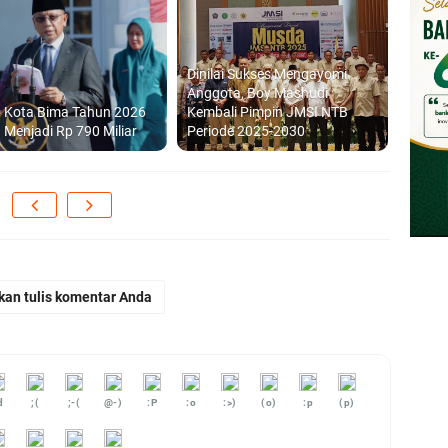
Dinilai Sukses Mengayomi
Anggota, Boy Mashudi
 Kota Bima Tahun 2026
Kembali Pimpin JMSI NTB
 Menjadi Rp 790 Miliar
Periode 2025-2030
kan tulis komentar Anda
d
;(
;-(
@-)
:P
:o
:>)
(o)
:p
(p)