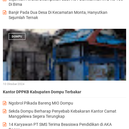
Di Bima
n
j
Banjir Pada Dua Desa Di Kecamatan Monta, Hanyutkan
a
Sejumlah Ternak
d
.
.
DOMPU
.
10 Oktober 2024
Kantor DPPKB Kabupaten Dompu Terbakar
Ngobrol Pilkada Bareng MIO Dompu
Sekda Dompu Berharap Penyebab Kebakaran Kantor Camat
Manggelewa Segera Terungkap
14 Karyawan PT SMS Terima Beasiswa Pendidikan di AKA