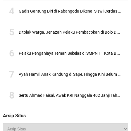
a
N
Gadis Gantung Diri di Rabangodu Dikenal Siswi Cerdas dan Rajin Ibadah
e
w
s
.
Ditolak Warga, Jenazah Pelaku Pembacokan di Bolo Dimakamkan di Rabangodu Utara Kota Bima
i
d
,
B
Pelaku Penganiaya Teman Sekelas di SMPN 11 Kota Bima Dikeluarkan Dari Sekolah
I
M
A
-
Ayah Hamili Anak Kandung di Sape, Hingga Kini Belum Berhasil Ditangkap
K
i
s
Sertu Ahmad Faisal, Awak KRI Nanggala 402 Janji Tahun ini Lebaran di Bima
a
h
p
i
Arsip Situs
l
u
d