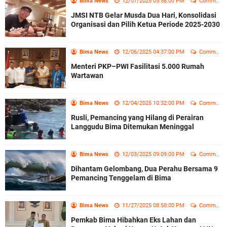
Bima News
12/07/2025 05:58:00 PM
Comment
JMSI NTB Gelar Musda Dua Hari, Konsolidasi
Organisasi dan Pilih Ketua Periode 2025-2030
Bima News
12/06/2025 04:37:00 PM
Comment
Menteri PKP–PWI Fasilitasi 5.000 Rumah
Wartawan
Bima News
12/04/2025 10:32:00 PM
Comment
Rusli, Pemancing yang Hilang di Perairan
Langgudu Bima Ditemukan Meninggal
Bima News
12/03/2025 09:09:00 PM
Comment
Dihantam Gelombang, Dua Perahu Bersama 9
Pemancing Tenggelam di Bima
Bima News
11/27/2025 08:50:00 PM
Comment
Pemkab Bima Hibahkan Eks Lahan dan