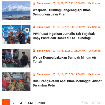
Bima News
11/22/2025 12:16:00 PM
Comment
Waspada!, Gunung Sangeang Api Bima
Semburkan Lava Pijar
Bima News
11/18/2025 08:17:00 PM
Comment
PWI Pusat Ingatkan Jurnalis Tak Terjebak
Copy Paste dan Hoaks di Era Teknologi
Bima News
11/16/2025 03:28:00 PM
Comment
Warga Dompu Lakukan Sumpah Minum Air
Tanah
Bima News
11/11/2025 08:11:00 PM
Comment
Dua Orang Petani Asal Bima Meninggal Akibat
Disambar Petir
Page 1 of 142
1
2
3
142
Next