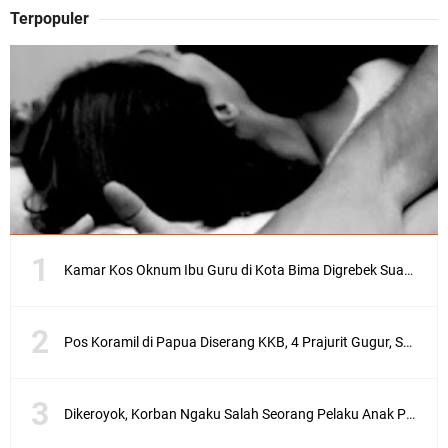
Terpopuler
I
l
u
s
t
r
a
s
i
(
g
o
Kamar Kos Oknum Ibu Guru di Kota Bima Digrebek Suami, Ditemukan Kondom dan Pakaian Dalam
o
g
l
e
Pos Koramil di Papua Diserang KKB, 4 Prajurit Gugur, Satu Orang Asal Bima
)
B
Dikeroyok, Korban Ngaku Salah Seorang Pelaku Anak Pejabat di Kota Bima
i