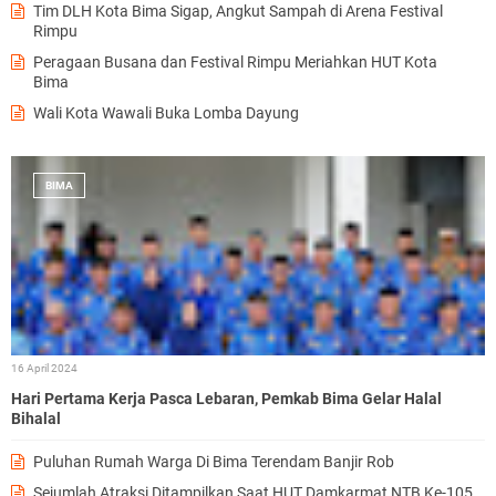
Tim DLH Kota Bima Sigap, Angkut Sampah di Arena Festival
e
Rimpu
r
u
Peragaan Busana dan Festival Rimpu Meriahkan HUT Kota
s
Bima
i
Wali Kota Wawali Buka Lomba Dayung
a
1
5
t
BIMA
a
h
u
n
i
n
i
d
i
16 April 2024
d
Hari Pertama Kerja Pasca Lebaran, Pemkab Bima Gelar Halal
u
Bihalal
g
a
Puluhan Rumah Warga Di Bima Terendam Banjir Rob
Sejumlah Atraksi Ditampilkan Saat HUT Damkarmat NTB Ke-105
e