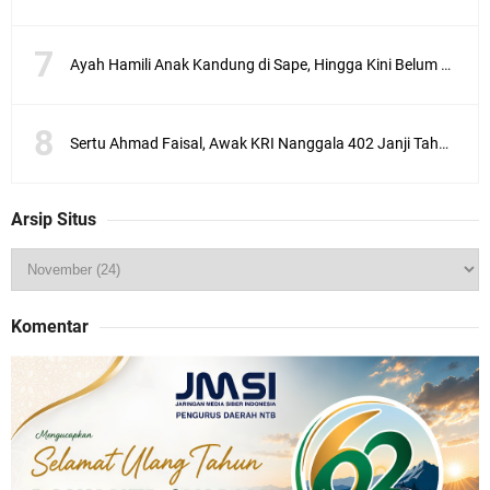
I
M
A
-
Ayah Hamili Anak Kandung di Sape, Hingga Kini Belum Berhasil Ditangkap
K
i
s
Sertu Ahmad Faisal, Awak KRI Nanggala 402 Janji Tahun ini Lebaran di Bima
a
h
p
i
Arsip Situs
l
u
d
i
a
Komentar
l
a
i
S
,
r
e