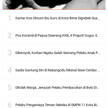
i
(
g
o
Kamar Kos Oknum Ibu Guru di Kota Bima Digrebek Suami, Ditemukan Kondom dan Pakaian Dalam
o
g
l
e
Pos Koramil di Papua Diserang KKB, 4 Prajurit Gugur, Satu Orang Asal Bima
)
B
Dikeroyok, Korban Ngaku Salah Seorang Pelaku Anak Pejabat di Kota Bima
i
a
N
Gadis Gantung Diri di Rabangodu Dikenal Siswi Cerdas dan Rajin Ibadah
e
w
s
.
Ditolak Warga, Jenazah Pelaku Pembacokan di Bolo Dimakamkan di Rabangodu Utara Kota Bima
i
d
,
B
Pelaku Penganiaya Teman Sekelas di SMPN 11 Kota Bima Dikeluarkan Dari Sekolah