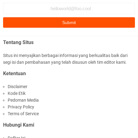
o
l
o
.
S
i
s
Tentang Situs
w
i
Situs ini menyajikan berbagai informasi yang berkualitas baik dari
S
segi isi dan pembahasan yang telah disusun oleh tim editor kami.
M
A
Ketentuan
b
e
Disclaimer
r
u
Kode Etik
s
Pedoman Media
i
Privacy Policy
a
Terms of Service
1
5
Hubungi Kami
t
a