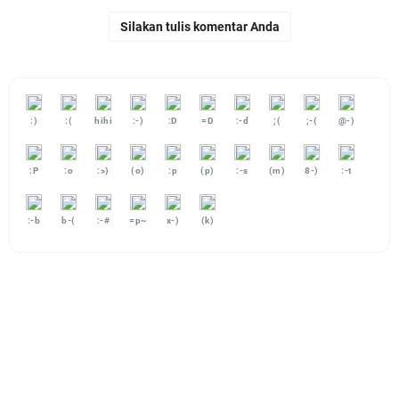
Silakan tulis komentar Anda
:)
:(
hihi
:-)
:D
=D
:-d
;(
;-(
@-)
:P
:o
:>)
(o)
:p
(p)
:-s
(m)
8-)
:-t
:-b
b-(
:-#
=p~
x-)
(k)