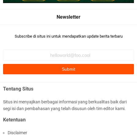
c
a
a
t
a
Subscribe di situs ini untuk mendapatkan update berita terbaru
n
B
o
l
o
.
S
i
s
Tentang Situs
w
i
Situs ini menyajikan berbagai informasi yang berkualitas baik dari
S
segi isi dan pembahasan yang telah disusun oleh tim editor kami.
M
A
Ketentuan
b
e
Disclaimer
r