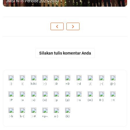
JMSI NTB Periode 2025-2030
Silakan tulis komentar Anda
:)
:(
hihi
:-)
:D
=D
:-d
;(
;-(
@-)
:P
:o
:>)
(o)
:p
(p)
:-s
(m)
8-)
:-t
:-b
b-(
:-#
=p~
x-)
(k)