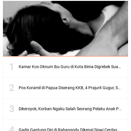
I
l
u
s
t
r
a
s
i
(
g
o
Kamar Kos Oknum Ibu Guru di Kota Bima Digrebek Suami, Ditemukan Kondom dan Pakaian Dalam
o
g
l
e
Pos Koramil di Papua Diserang KKB, 4 Prajurit Gugur, Satu Orang Asal Bima
)
B
Dikeroyok, Korban Ngaku Salah Seorang Pelaku Anak Pejabat di Kota Bima
i
a
N
Gadis Gantung Diri di Rabangodu Dikenal Siswi Cerdas dan Rajin Ibadah