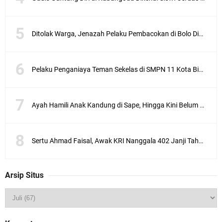
e
w
s
.
Ditolak Warga, Jenazah Pelaku Pembacokan di Bolo Dimakamkan di Rabangodu Utara Kota Bima
i
d
,
B
Pelaku Penganiaya Teman Sekelas di SMPN 11 Kota Bima Dikeluarkan Dari Sekolah
I
M
A
-
Ayah Hamili Anak Kandung di Sape, Hingga Kini Belum Berhasil Ditangkap
K
i
s
Sertu Ahmad Faisal, Awak KRI Nanggala 402 Janji Tahun ini Lebaran di Bima
a
h
p
i
Arsip Situs
l
u
d
i
a