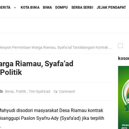
BERITA
KOTA BIMA
BIMA
DOMPU
SERBA SERBI
JEJAK PENDAPAT
Respon Permintaan Warga Riamau, Syafa’ad Tandatangani Kontrak Politik
koso
rga Riamau, Syafa’ad
Politik
Bima
,
Politik
,
Tim Syafa'ad
Comment
 Mahyudi disodori masyarakat Desa Riamau kontrak
isanggupi Paslon Syafru-Ady (Syafa’ad) jika terpilih
.