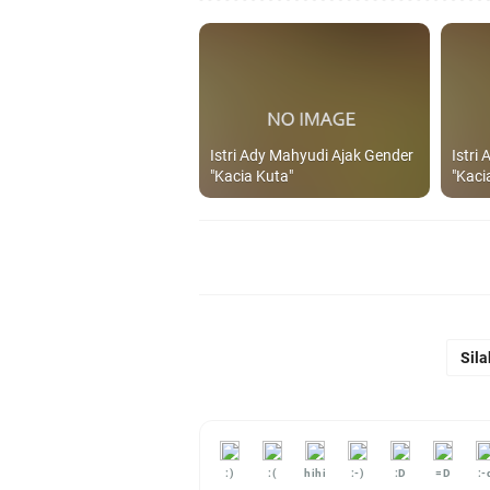
Istri Ady Mahyudi Ajak Gender
Istri
"Kacia Kuta"
"Kaci
Sila
:)
:(
hihi
:-)
:D
=D
:-