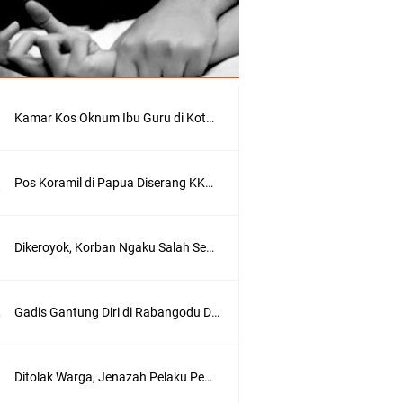
r
a
s
i
(
g
o
Kamar Kos Oknum Ibu Guru di Kota Bima Digrebek Suami, Ditemukan Kondom dan Pakaian Dalam
o
g
l
e
Pos Koramil di Papua Diserang KKB, 4 Prajurit Gugur, Satu Orang Asal Bima
)
B
Dikeroyok, Korban Ngaku Salah Seorang Pelaku Anak Pejabat di Kota Bima
i
m
a
N
Gadis Gantung Diri di Rabangodu Dikenal Siswi Cerdas dan Rajin Ibadah
e
w
s
.
Ditolak Warga, Jenazah Pelaku Pembacokan di Bolo Dimakamkan di Rabangodu Utara Kota Bima
i
d