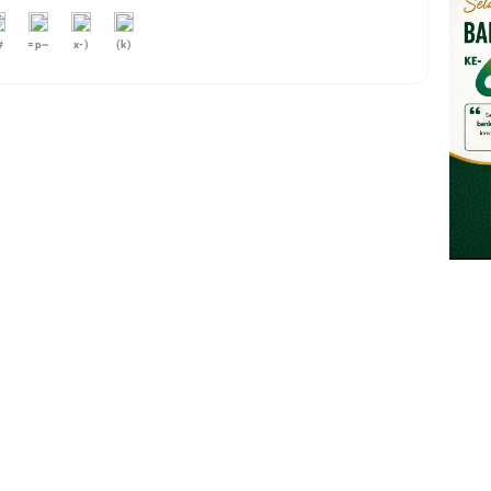
#
=p~
x-)
(k)