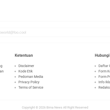
Ketentuan
Hubungi
ng
Disclaimer
Daftar I
san
Kode Etik
Form K
Pedoman Media
Form P
Privacy Policy
Info Ikl
Terms of Service
Redaks
Copyright ©
2026
Bima News
All Right Reserved