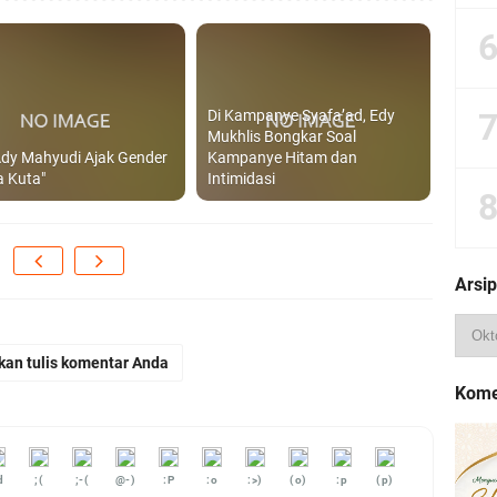
Di Kampanye Syafa’ad, Edy
Mukhlis Bongkar Soal
 Ady Mahyudi Ajak Gender
Kampanye Hitam dan
a Kuta"
Intimidasi
Arsip
kan tulis komentar Anda
Kome
d
;(
;-(
@-)
:P
:o
:>)
(o)
:p
(p)