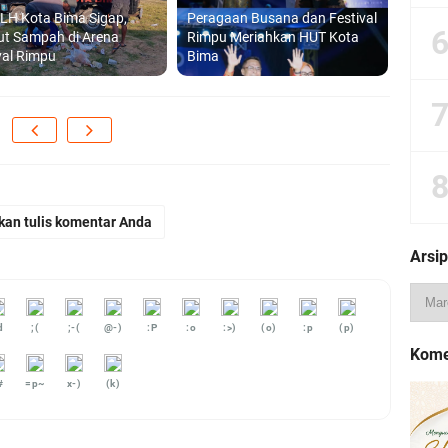
LH Kota Bima Sigap,
Peragaan Busana dan Festival
ut Sampah di Arena
Rimpu Meriahkan HUT Kota
val Rimpu
Bima
kan tulis komentar Anda
Arsip
d
;(
;-(
@-)
:P
:o
:>)
(o)
:p
(p)
Kome
#
=p~
x-)
(k)