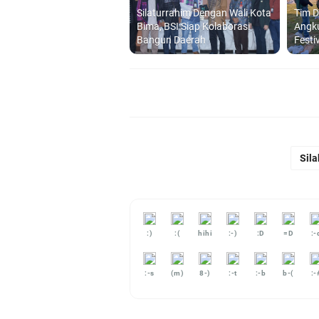
Silaturrahim Dengan Wali Kota
Tim D
Bima, BSI Siap Kolaborasi
Angk
Bangun Daerah
Festi
Sila
:)
:(
hihi
:-)
:D
=D
:-
:-s
(m)
8-)
:-t
:-b
b-(
:-