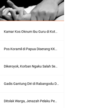
r
a
s
i
(
g
o
Kamar Kos Oknum Ibu Guru di Kota Bima Digrebek Suami, Ditemukan Kondom dan Pakaian Dalam
o
g
l
e
Pos Koramil di Papua Diserang KKB, 4 Prajurit Gugur, Satu Orang Asal Bima
)
B
Dikeroyok, Korban Ngaku Salah Seorang Pelaku Anak Pejabat di Kota Bima
i
m
a
N
Gadis Gantung Diri di Rabangodu Dikenal Siswi Cerdas dan Rajin Ibadah
e
w
s
.
Ditolak Warga, Jenazah Pelaku Pembacokan di Bolo Dimakamkan di Rabangodu Utara Kota Bima
i
d