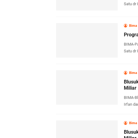
Satu dr
Bima
Progr
BIMA-Pa
Satu dr
Bima
Blusu
Miliar
BIMA-Blu
Irfan d
Bima
Blusu