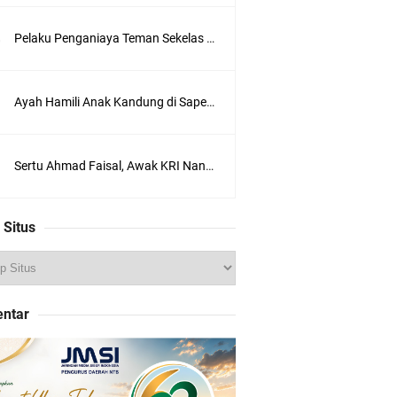
,
B
Pelaku Penganiaya Teman Sekelas di SMPN 11 Kota Bima Dikeluarkan Dari Sekolah
I
M
A
-
Ayah Hamili Anak Kandung di Sape, Hingga Kini Belum Berhasil Ditangkap
K
i
s
Sertu Ahmad Faisal, Awak KRI Nanggala 402 Janji Tahun ini Lebaran di Bima
a
h
p
i
 Situs
l
u
d
i
a
ntar
l
a
m
i
S