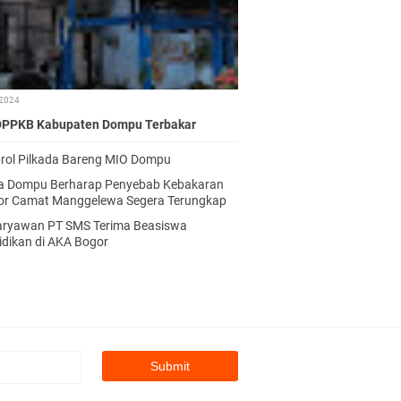
a
n
B
o
l
o
 2024
.
DPPKB Kabupaten Dompu Terbakar
S
i
rol Pilkada Bareng MIO Dompu
s
a Dompu Berharap Penyebab Kebakaran
w
or Camat Manggelewa Segera Terungkap
i
S
aryawan PT SMS Terima Beasiswa
M
idikan di AKA Bogor
A
b
e
r
u
s
i
a
1