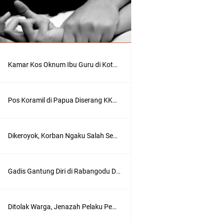
r
a
s
i
(
g
o
Kamar Kos Oknum Ibu Guru di Kota Bima Digrebek Suami, Ditemukan Kondom dan Pakaian Dalam
o
g
l
e
Pos Koramil di Papua Diserang KKB, 4 Prajurit Gugur, Satu Orang Asal Bima
)
B
Dikeroyok, Korban Ngaku Salah Seorang Pelaku Anak Pejabat di Kota Bima
i
m
a
N
Gadis Gantung Diri di Rabangodu Dikenal Siswi Cerdas dan Rajin Ibadah
e
w
s
.
Ditolak Warga, Jenazah Pelaku Pembacokan di Bolo Dimakamkan di Rabangodu Utara Kota Bima
i
d