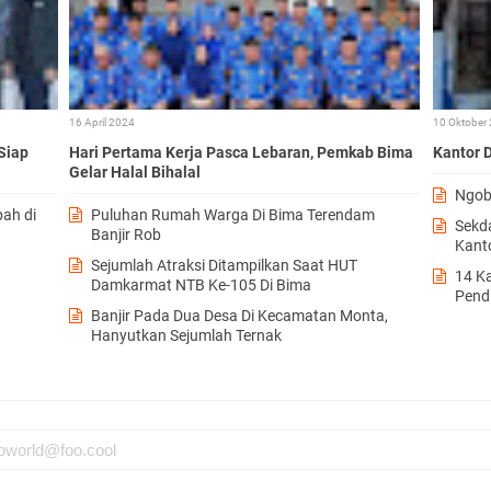
16 April 2024
10 Oktober
Siap
Hari Pertama Kerja Pasca Lebaran, Pemkab Bima
Kantor 
Gelar Halal Bihalal
Ngob
ah di
Puluhan Rumah Warga Di Bima Terendam
Sekd
Banjir Rob
Kant
Sejumlah Atraksi Ditampilkan Saat HUT
14 K
Damkarmat NTB Ke-105 Di Bima
Pend
Banjir Pada Dua Desa Di Kecamatan Monta,
Hanyutkan Sejumlah Ternak